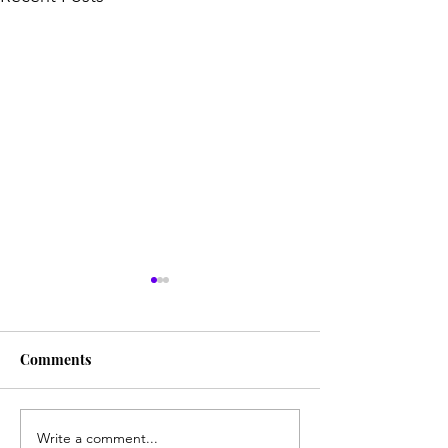
Comments
Write a comment...
Gucci Kolaborasi Dengan
Pevita Pearce D