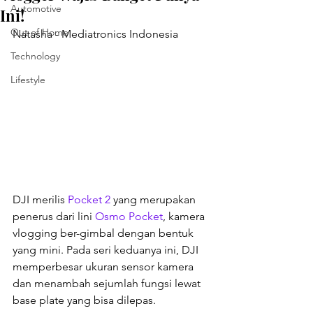
Automotive
Ini!
Out of Home
Natasha - Mediatronics Indonesia
Technology
Lifestyle
DJI merilis 
Pocket 2 
yang merupakan 
penerus dari lini 
Osmo Pocket
, kamera 
vlogging ber-gimbal dengan bentuk 
yang mini. Pada seri keduanya ini, DJI 
memperbesar ukuran sensor kamera 
dan menambah sejumlah fungsi lewat 
base plate yang bisa dilepas.