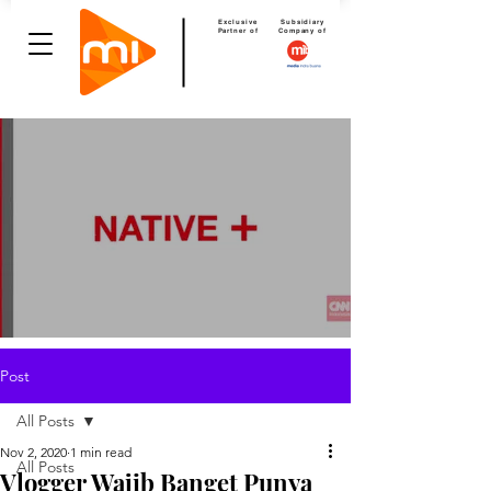
Exclusive
Subsidiary
Partner of
Company of
Post
All Posts
Nov 2, 2020
1 min read
All Posts
Vlogger Wajib Banget Punya