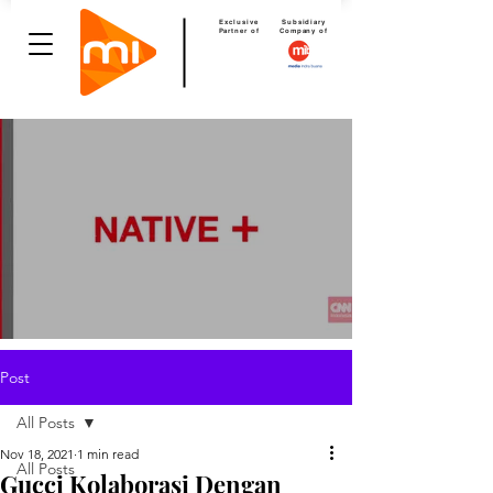
Exclusive
Subsidiary
Partner of
Company of
Post
All Posts
Nov 18, 2021
1 min read
All Posts
Gucci Kolaborasi Dengan