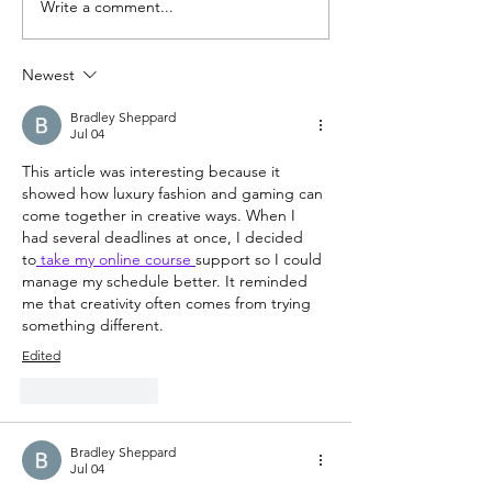
Write a comment...
Pevita Pearce Dilibatkan
Apple Akan Lu
Dalam Film Pendek
Drone?
PUBG
Newest
Bradley Sheppard
Jul 04
This article was interesting because it 
showed how luxury fashion and gaming can 
come together in creative ways. When I 
had several deadlines at once, I decided 
to
 take my online course 
support so I could 
manage my schedule better. It reminded 
me that creativity often comes from trying 
something different.
Edited
Like
Reply
Bradley Sheppard
Jul 04