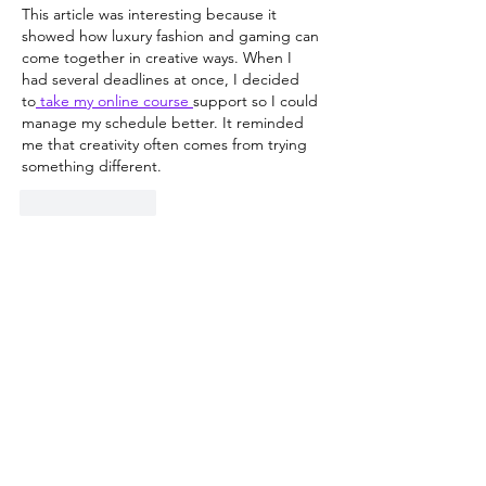
This article was interesting because it 
showed how luxury fashion and gaming can 
come together in creative ways. When I 
had several deadlines at once, I decided 
to
 take my online course 
support so I could 
manage my schedule better. It reminded 
me that creativity often comes from trying 
something different.
Like
Reply
Adrian Anderson
Jun 25
The article was interesting because it 
showed how luxury fashion brands are 
exploring new ways to connect with 
gaming culture. I remember discussing 
similar marketing trends in a media class 
and finding the connection between 
industries fascinating. While working on 
those projects, I had 
best online class help 