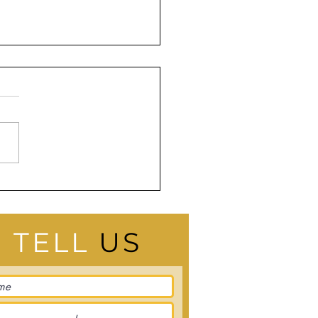
ta Pearce Dilibatkan
m Film Pendek PUBG
TELL
US