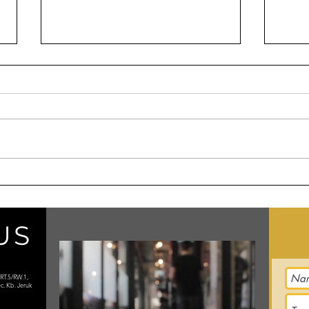
Gucci Kolaborasi Dengan
Pevi
Konsol Game, Harganya
Dala
Fantastis!
US
 RT.5/RW.1,
c. Kb. Jeruk