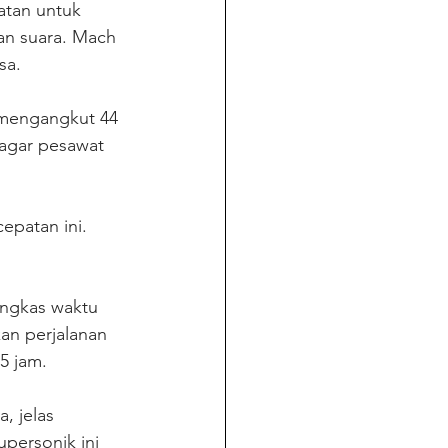
atan untuk 
an suara. Mach 
sa.
 mengangkut 44 
agar pesawat 
patan ini. 
ngkas waktu 
n perjalanan 
5 jam.
 jelas 
personik ini 