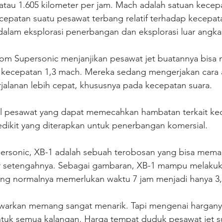
atau 1.605 kilometer per jam. Mach adalah satuan kecep
epatan suatu pesawat terbang relatif terhadap kecepat
dalam eksplorasi penerbangan dan eksplorasi luar angka
oom Supersonic menjanjikan pesawat jet buatannya bisa
ecepatan 1,3 mach. Mereka sedang mengerjakan cara 
jalanan lebih cepat, khususnya pada kecepatan suara.
pesawat yang dapat memecahkan hambatan terkait kece
edikit yang diterapkan untuk penerbangan komersial.
ersonic, XB-1 adalah sebuah terobosan yang bisa mema
 setengahnya. Sebagai gambaran, XB-1 mampu melakuka
g normalnya memerlukan waktu 7 jam menjadi hanya 3,
warkan memang sangat menarik. Tapi mengenai harganya,
ntuk semua kalangan. Harga tempat duduk pesawat jet su