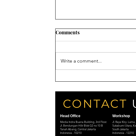
Comments
Write a comment...
Di Kanada, Legal Jual Ganja
Secara Online
CONTACT
Head Office
Workshop
Media Indra Buana Building, 3rd Floor.
Jl. Raya Kby. Lama,
Jl. Bendungan Hilir Blok G2 no 10 B
Sukabumi Utara, Ke
Tanah Abang, Central Jakarta
South Jakarta
Indonesia - 10210
Indonesia - 12210