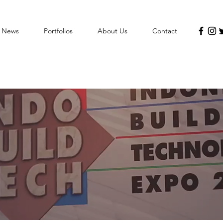
l News
Portfolios
About Us
Contact