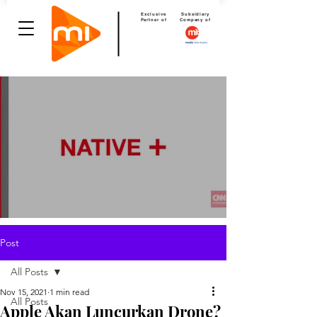
Exclusive
Subsidiary
Partner of
Company of
Post
All Posts
Nov 15, 2021
1 min read
All Posts
Apple Akan Luncurkan Drone?