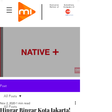
Exclusive
Subsidiary
Partner of
Company of
Post
All Posts
Nov 2, 2020
1 min read
All Posts
Hingar Bingar Kota Jakarta!