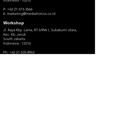
Indonesia - 10210
P:
+62 21-573-3566
E:
marketing@mediatronics.co.id
Workshop
Jl. Raya Kby. Lama, RT.5/RW.1, Sukabumi Utara,
Kec. Kb. Jeruk
South Jakarta
Indonesia - 12210
Ph: +62 21-535-8963